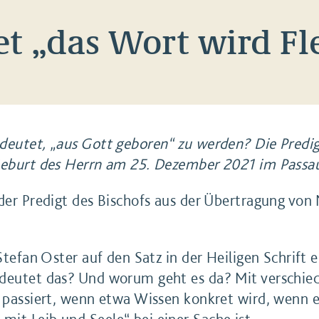
t „das Wort wird Fl
deutet, „aus Gott geboren“ zu werden? Die Predig
 Geburt des Herrn am 25. Dezember 2021 im Pass
 der Predigt des Bischofs aus der Übertragung vo
 Stefan Oster auf den Satz in der Heiligen Schrift 
edeutet das? Und worum geht es da? Mit verschie
s passiert, wenn etwa Wissen konkret wird, wenn e
it Leib und Seele“ bei einer Sache ist.