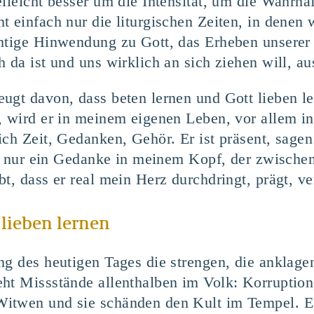
lleicht besser um die Intensität, um die Wahrhaf
t einfach nur die liturgischen Zeiten, in denen
htige Hinwendung zu Gott, das Erheben unserer
 da ist und uns wirklich an sich ziehen will, au
ugt davon, dass beten lernen und Gott lieben le
, wird er in meinem eigenen Leben, vor allem in
ich Zeit, Gedanken, Gehör. Er ist präsent, sage
tt nur ein Gedanke in meinem Kopf, der zwischend
bt, dass er real mein Herz durchdringt, prägt, v
 lieben lernen
ng des heutigen Tages die strengen, die anklag
eht Missstände allenthalben im Volk: Korruptio
itwen und sie schänden den Kult im Tempel. Es 