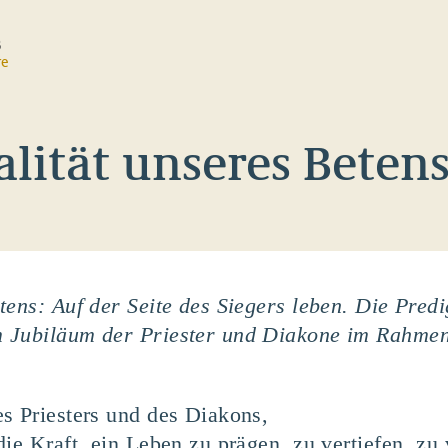
B
re
lität unseres Beten
tens: Auf der Seite des Siegers leben. Die Predi
m Jubiläum der Priester und Diakone im Rahme
s Priesters und des Diakons,
die Kraft, ein Leben zu prägen, zu vertiefen, z