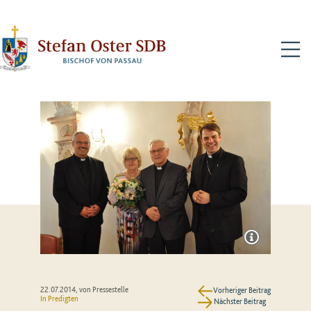
N
22.07.2014
, von Pressestelle
Vorheriger Beitrag
In
Predigten
Nächster Beitrag