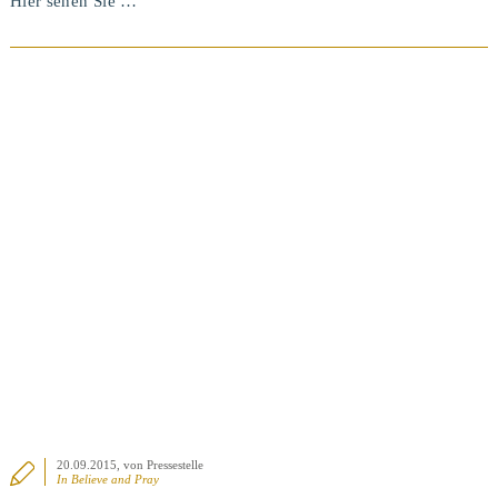
Hier sehen Sie …
20.09.2015
, von Pressestelle
In
Believe and Pray