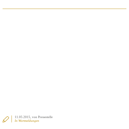
BEITRAG ANSEHEN
11.05.2015
, von Pressestelle
In
Wortmeldungen