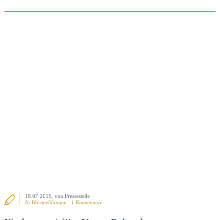
BEITRAG ANSEHEN
18.07.2015
, von Pressestelle
In
Wortmeldungen
, 1 Kommentar