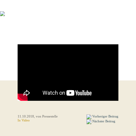
N
11.10.2018
, von Pressestelle
Vorheriger Beitrag
In Video
Nächster Beitrag