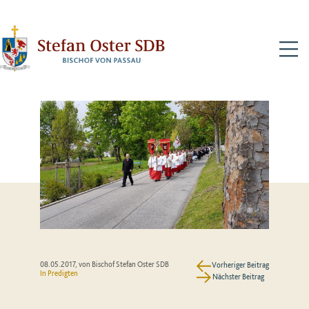
N
08.05.2017
, von Bischof Stefan Oster SDB
Vorheriger Beitrag
In
Predigten
Nächster Beitrag