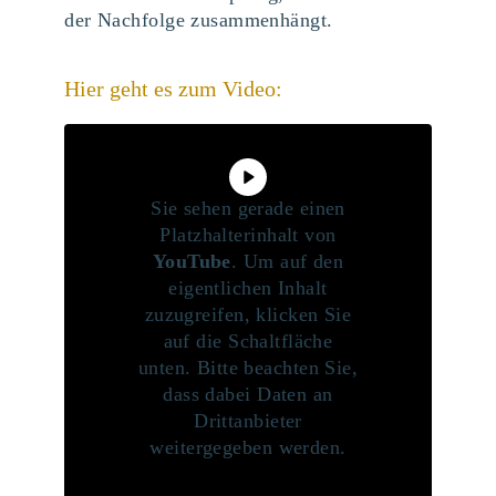
der Nachfolge zusammenhängt.
Hier geht es zum Video:
Sie sehen gerade einen
Platzhalterinhalt von
YouTube
. Um auf den
eigentlichen Inhalt
zuzugreifen, klicken Sie
auf die Schaltfläche
unten. Bitte beachten Sie,
dass dabei Daten an
Drittanbieter
weitergegeben werden.