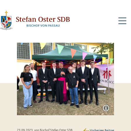
N
23.09.2023
, von Bischof Stefan Oster SDB
Vorheriger Beitrag