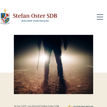
N
10.04.2020
, von Bischof Stefan Oster SDB
Vorheriger Beitrag