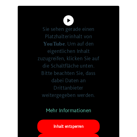
Sie sehen gerade einen
Platzhalterinhalt von
. Um auf den
YouTube
eigentlichen Inhalt
zuzugreifen, klicken Sie auf
die Schaltfläche unten.
Bitte beachten Sie, dass
dabei Daten an
Drittanbieter
weitergegeben werden.
Mehr Informationen
Inhalt entsperren