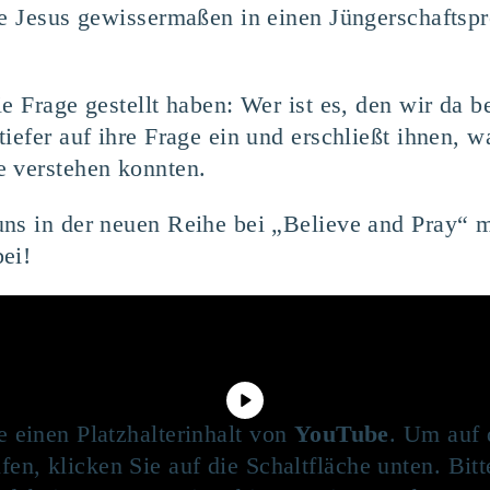
sie Jesus gewissermaßen in einen Jüngerschafts
e Frage gestellt haben: Wer ist es, den wir da b
iefer auf ihre Frage ein und erschließt ihnen, wa
e verstehen konnten.
ns in der neuen Reihe bei „Believe and Pray“ m
ei!
e einen Platzhalterinhalt von
YouTube
. Um auf 
fen, klicken Sie auf die Schaltfläche unten. Bit