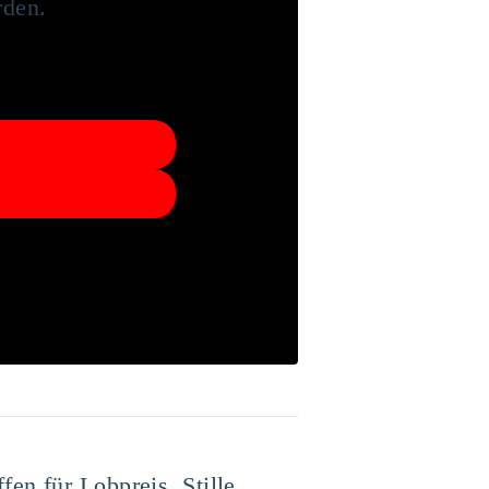
rden.
en für Lobpreis, Stille,