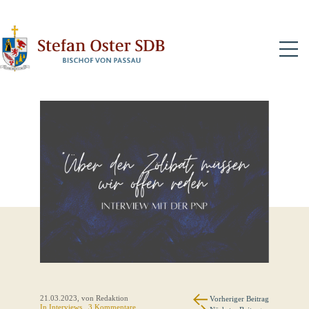
N
21.03.2023
, von Redaktion
Vorheriger Beitrag
In
Interviews
, 3 Kommentare