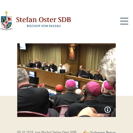
N
09.10.2018
, von Bischof Stefan Oster SDB
Vorheriger Beitrag