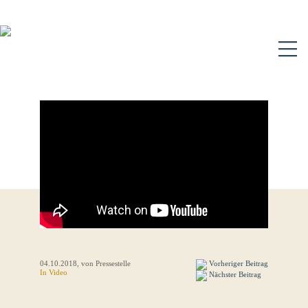
N
04.10.2018
, von Pressestelle
Vorheriger Beitrag
In Video
Nächster Beitrag