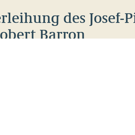
rleihung des Josef-P
Robert Barron
reis an Bischof Robert Barron. Die Laudatio von B
leihung der Josef-Pieper-Stiftung
am 27. Juli 2025
über die Verleihung des Preises an Bischof Barron
ben als Video zum Nachschauen. Und hi