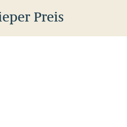
ieper Preis
ischof Stefan Oster auf
Bischof
 in Münster. Hier finden Sie
.
er als Audio-Datei: