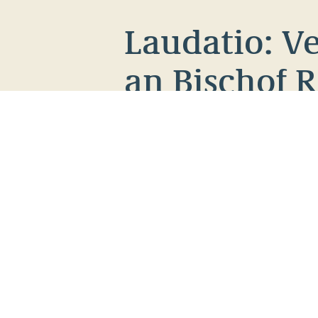
Laudatio: Ve
an Bischof 
Verleihung des Josef-Pieper P
Robert Barron
bei der
Preisver
zudem ein
Interview mit CNA
Die gesamte Laudatio o