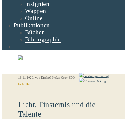
Insignien
Wappen
Online
Publikationen
Bücher
Bibliographie
Vorheriger Beitrag
19.11.2023
, von Bischof Stefan Oster SDB
Nächster Beitrag
In Audio
Licht, Finsternis und die
Talente