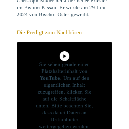
Christoph Mader heißt der neuer Priester
im Bistum Passau. Er wurde am 29.Juni
2024 von Bischof Oster geweiht.
Die Predigt zum Nachhören
Sie sehen gerade einen
Platzhalterinhalt von
YouTube
. Um auf den
eigentlichen Inhalt
zuzugreifen, klicken Sie
auf die Schaltfläche
unten. Bitte beachten Sie,
dass dabei Daten an
Drittanbieter
weitergegeben werden.