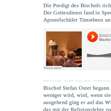
Die Predigt des Bischofs ric
Der Gottesdienst fand in Sp
Apostelschüler Timotheus und
Bistum Passau
·
Bischof Stefan Oster – Predigt anläs
Bischof Stefan Oster begann 
weniger wird, wird, wenn sie
ausgehend ging er auf das W
das mit der Religionslehre zu