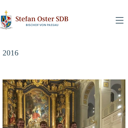
N
2016