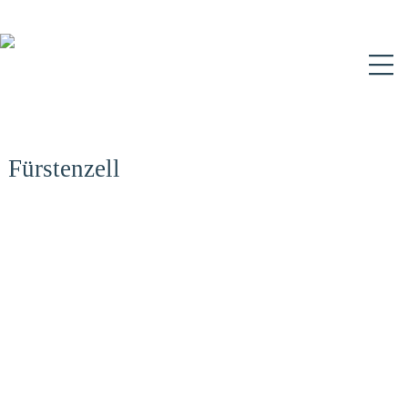
N
Fürstenzell