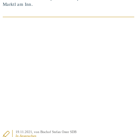
Marktl am Inn.
BEITRAG ANSEHEN
19.11.2021
, von Bischof Stefan Oster SDB
In
Ansprachen