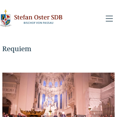
N
Requiem