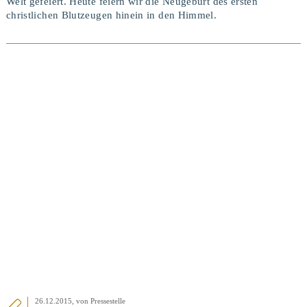
Welt gefeiert. Heute feiern wir die Neugeburt des ersten
christlichen Blutzeugen hinein in den Himmel.
BEITRAG ANSEHEN
26.12.2015
, von Pressestelle