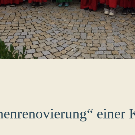
B
nenrenovierung“ einer 