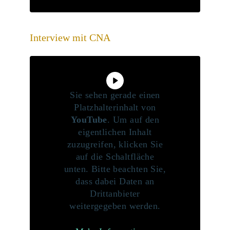
Interview mit CNA
Sie sehen gerade einen
Platzhalterinhalt von
YouTube
. Um auf den
eigentlichen Inhalt
zuzugreifen, klicken Sie
auf die Schaltfläche
unten. Bitte beachten Sie,
dass dabei Daten an
Drittanbieter
weitergegeben werden.