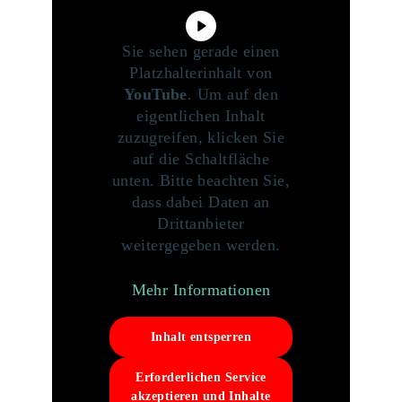
Sie sehen gerade einen
Platzhalterinhalt von
YouTube
. Um auf den
eigentlichen Inhalt
zuzugreifen, klicken Sie
auf die Schaltfläche
unten. Bitte beachten Sie,
dass dabei Daten an
Drittanbieter
weitergegeben werden.
Mehr Informationen
Inhalt entsperren
Erforderlichen Service
akzeptieren und Inhalte