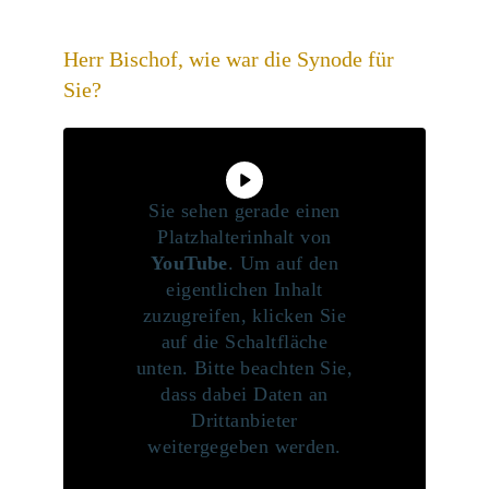
Herr Bischof, wie war die Synode für
Sie?
Sie sehen gerade einen
Platzhalterinhalt von
YouTube
. Um auf den
eigentlichen Inhalt
zuzugreifen, klicken Sie
auf die Schaltfläche
unten. Bitte beachten Sie,
dass dabei Daten an
Drittanbieter
weitergegeben werden.