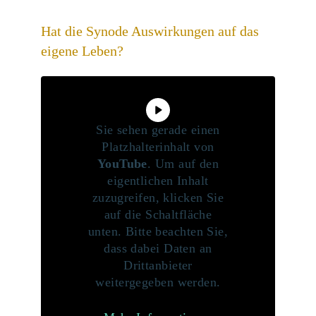
Hat die Synode Auswirkungen auf das
eigene Leben?
Sie sehen gerade einen
Platzhalterinhalt von
YouTube
. Um auf den
eigentlichen Inhalt
zuzugreifen, klicken Sie
auf die Schaltfläche
unten. Bitte beachten Sie,
dass dabei Daten an
Drittanbieter
weitergegeben werden.