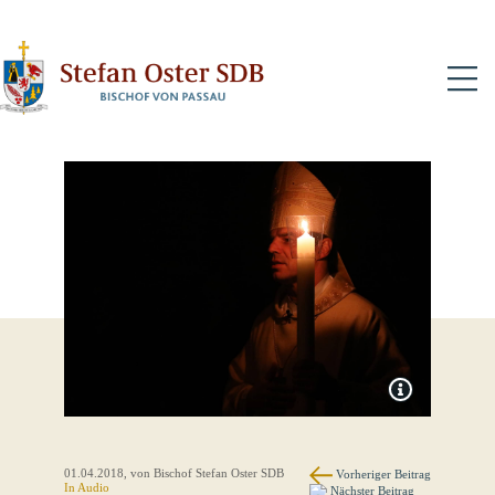
N
01.04.2018
, von Bischof Stefan Oster SDB
Vorheriger Beitrag
In Audio
Nächster Beitrag