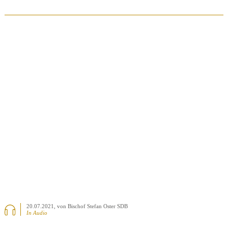
BEITRAG ANSEHEN
20.07.2021
, von Bischof Stefan Oster SDB
In Audio