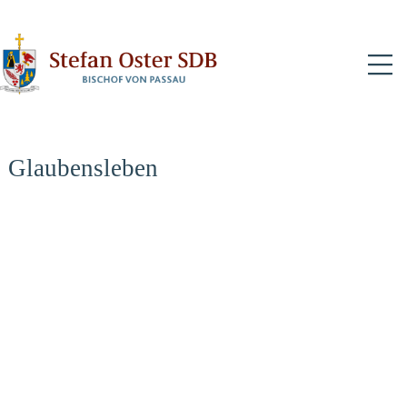
N
Glaubensleben