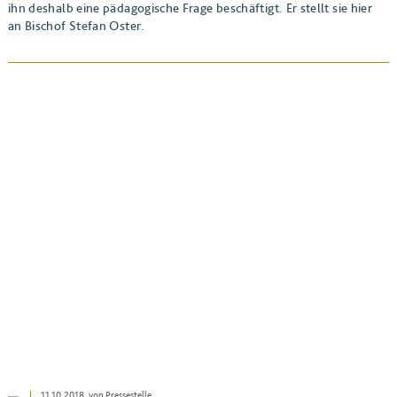
ihn deshalb eine pädagogische Frage beschäftigt. Er stellt sie hier
an Bischof Stefan Oster.
BEITRAG ANSEHEN
11.10.2018
, von Pressestelle