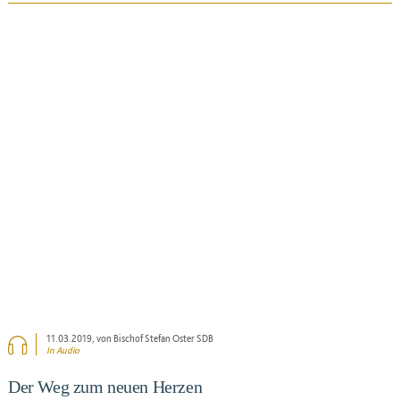
BEITRAG ANSEHEN
11.03.2019
, von Bischof Stefan Oster SDB
In Audio
Der Weg zum neuen Herzen