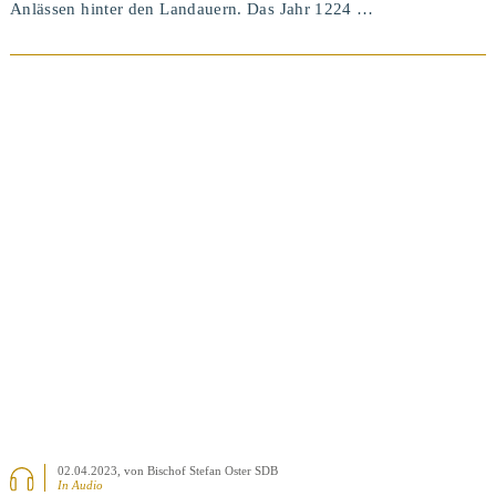
Anlässen hinter den Landauern. Das Jahr 1224 …
BEITRAG ANSEHEN
02.04.2023
, von Bischof Stefan Oster SDB
In Audio