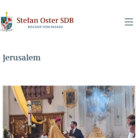
N
Jerusalem