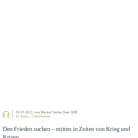
BEITRAG ANSEHEN
05.03.2022
, von Bischof Stefan Oster SDB
In Audio , 1 Kommentar
Den Frieden suchen – mitten in Zeiten von Krieg und
Krisen