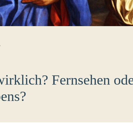
B
wirklich? Fernsehen ode
bens?