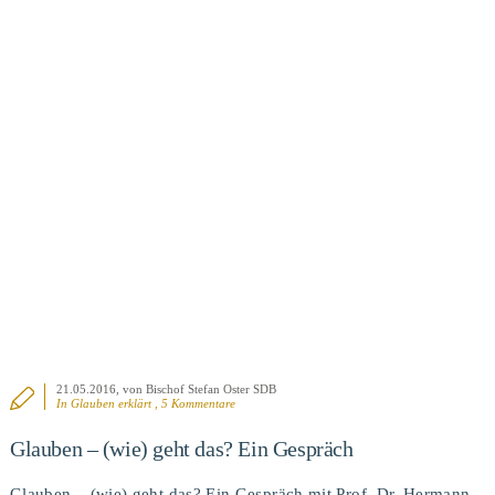
BEITRAG ANSEHEN
21.05.2016
, von Bischof Stefan Oster SDB
In
Glauben erklärt
, 5 Kommentare
Glauben – (wie) geht das? Ein Gespräch
Glauben – (wie) geht das? Ein Gespräch mit Prof. Dr. Hermann