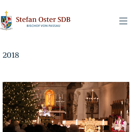
N
2018