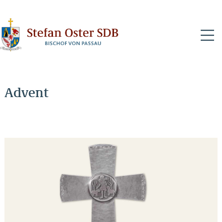
N
Advent