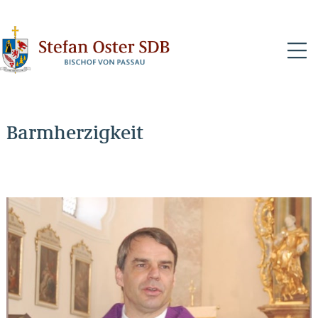
N
Barmherzigkeit