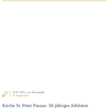
BEITRAG ANSEHEN
19.07.2015
, von Pressestelle
In
Ansprachen
Kirche St. Peter Passau: 50-jähriges Jubiläum