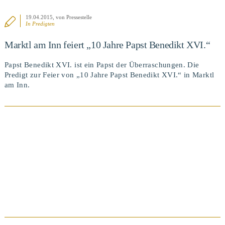
19.04.2015
, von Pressestelle
In
Predigten
Marktl am Inn feiert „10 Jahre Papst Benedikt XVI.“
Papst Benedikt XVI. ist ein Papst der Überraschungen. Die
Predigt zur Feier von „10 Jahre Papst Benedikt XVI.“ in Marktl
am Inn.
Ansprachen, Predigten / März 22, 2015
25 JAHRE DON BOSCO PASSAU
BEITRAG ANSEHEN
VIEW POST