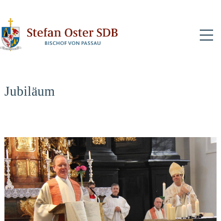
N
Jubiläum