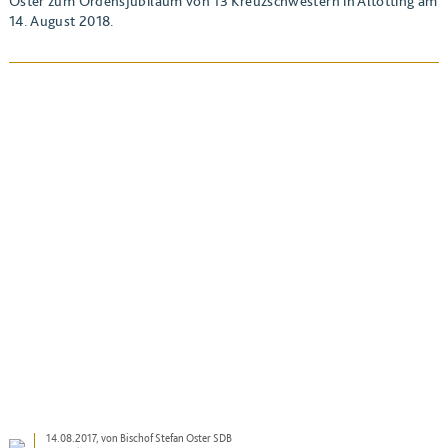
Oster zum Ordensjubiläum von 13 Kreuzschwestern in Altötting am
14. August 2018.
BEITRAG ANSEHEN
14.08.2017
, von Bischof Stefan Oster SDB