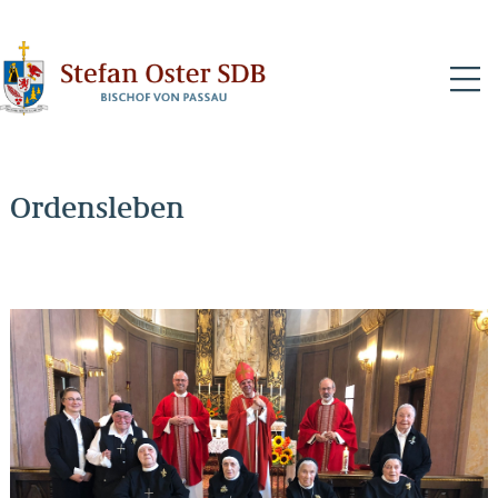
N
Ordensleben