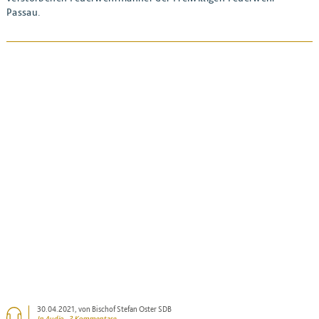
Passau.
BEITRAG ANSEHEN
30.04.2021
, von Bischof Stefan Oster SDB
In Audio , 2 Kommentare