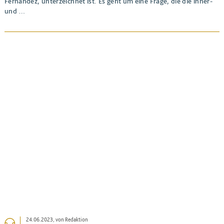
Fernandez, unterzeichnet ist. Es geht um eine Frage, die die inner-
und …
BEITRAG ANSEHEN
24.06.2023
, von Redaktion