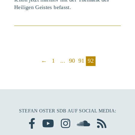
Heiligen Geistes befasst.
BEITRAG ANSEHEN
←
1
...
90
91
92
STEFAN OSTER SDB AUF SOCIAL MEDIA: