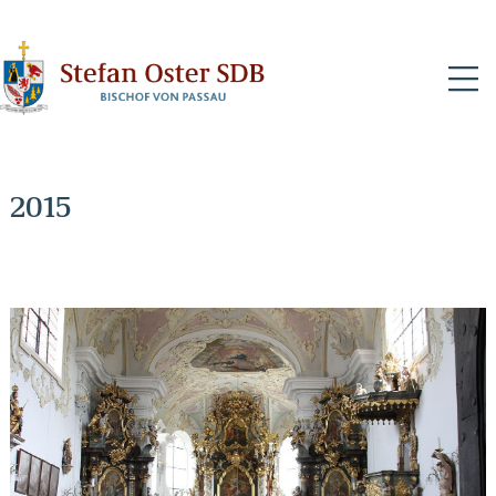
N
2015