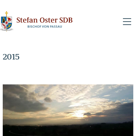
N
2015