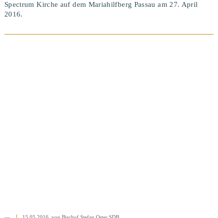
Spectrum Kirche auf dem Mariahilfberg Passau am 27. April
2016.
15.05.2016
, von Bischof Stefan Oster SDB