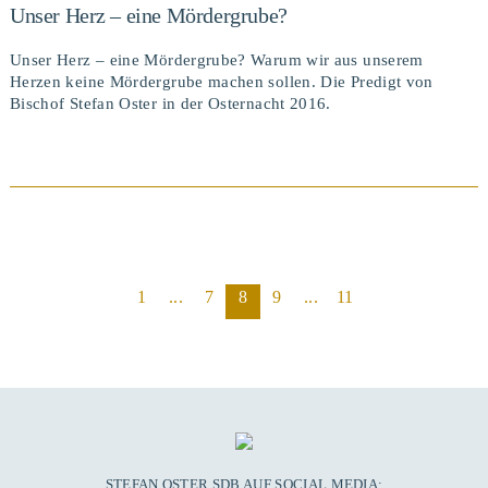
Unser Herz – eine Mördergrube?
Unser Herz – eine Mördergrube? Warum wir aus unserem
Herzen keine Mördergrube machen sollen. Die Predigt von
Bischof Stefan Oster in der Osternacht 2016.
1
...
7
8
9
...
11
BEITRAG ANSEHEN
STEFAN OSTER SDB AUF SOCIAL MEDIA: