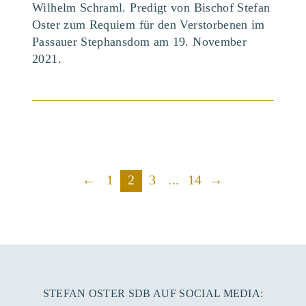
Wilhelm Schraml. Predigt von Bischof Stefan
Oster zum Requiem für den Verstorbenen im
Passauer Stephansdom am 19. November
2021.
BEITRAG ANSEHEN
←
1
2
3
...
14
→
STEFAN OSTER SDB AUF SOCIAL MEDIA: