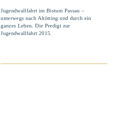
Jugendwallfahrt im Bistum Passau –
unterwegs nach Altötting und durch ein
ganzes Leben. Die Predigt zur
Jugendwallfahrt 2015.
BEITRAG ANSEHEN
Predigten, Ansprachen / August 15,
2014
MARIA IST DIE
MUTTER JESU