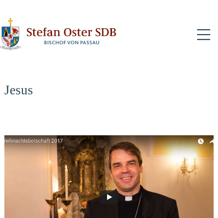
N
Jesus