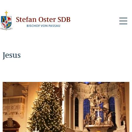
N
Jesus