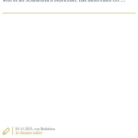
wird es als Schattenreich bezeichnet. Das meint einen Ort …
BEITRAG ANSEHEN
01.11.2023
, von Redaktion
In
Glauben erklärt