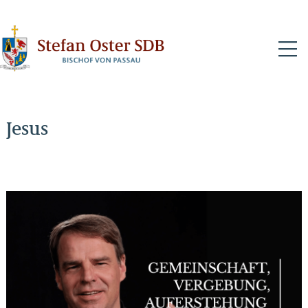
N
Jesus