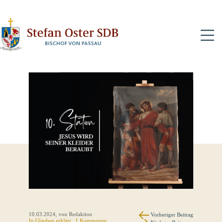
N
10.03.2024
, von Redaktion
Vorheriger Beitrag
In
Glauben erklärt
, 1 Kommentar