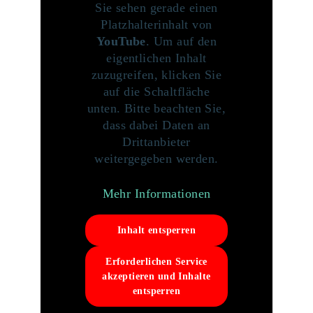
Sie sehen gerade einen
Platzhalterinhalt von
YouTube
. Um auf den
eigentlichen Inhalt
zuzugreifen, klicken Sie
auf die Schaltfläche
unten. Bitte beachten Sie,
dass dabei Daten an
Drittanbieter
weitergegeben werden.
Mehr Informationen
Inhalt entsperren
Erforderlichen Service
akzeptieren und Inhalte
entsperren